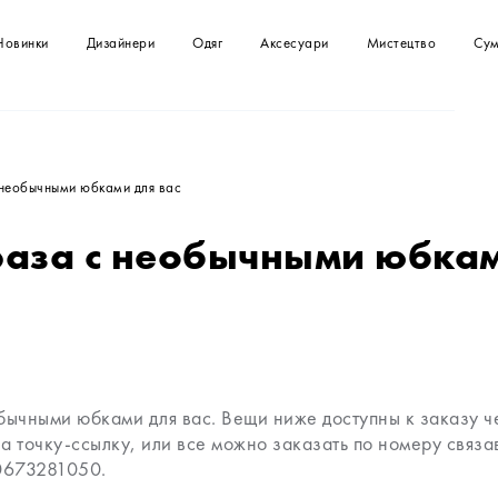
Новинки
Дизайнери
Одяг
Аксесуари
Мистецтво
Сум
Футболки
Сумка
Картини
Сумки
Сукні
Клатчі
Спідниці
Топи
необычными юбками для вас
Купальники
Комбінезони
раза с необычными юбкам
Сорочки та блузи
Светри
Куртки, жакети
Шорти
бычными юбками для вас. Вещи ниже доступны к заказу ч
а точку-ссылку, или все можно заказать по номеру связ
0673281050.