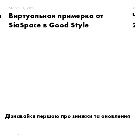
March 11, 2021
M
и
Виртуальная примерка от
SiaSpace в Good Style
Дізнавайся першою про знижки та оновлення