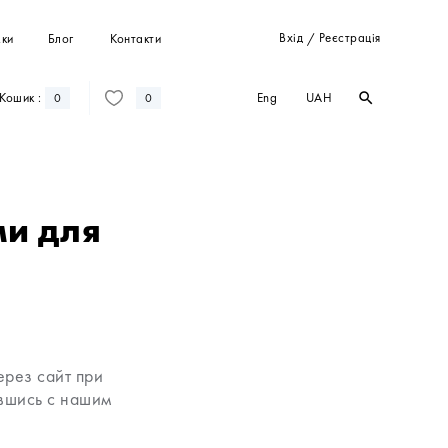
Вхід
Реєстрація
ки
Блог
Контакти
/
Eng
UAH
Кошик :
search
search
0
0
Штани
Костюми
Пальта
и для
Кардигани
Світшоти та худі
ерез сайт при
авшись с нашим