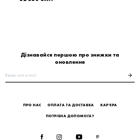
Дізнавайся першою про знижки та
оновлення
Введи свій e-mail
arrow_forward
ПРО НАС
ОПЛАТА ТА ДОСТАВКА
КАР'ЄРА
ПОТРІБНА ДОПОМОГА?