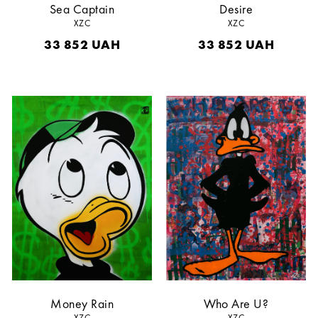
Sea Captain
Desire
XZC
XZC
33 852
UAH
33 852
UAH
Money Rain
Who Are U?
XZC
XZC