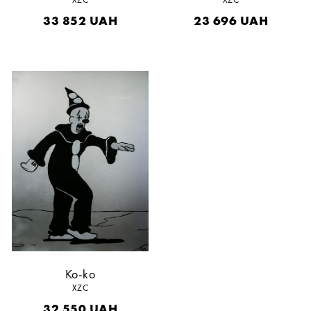
33 852
UAH
23 696
UAH
Ko-ko
XZC
32 550
UAH