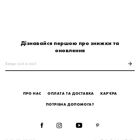
Дізнавайся першою про знижки та
оновлення
Введи свій e-mail
arrow_forward
ПРО НАС
ОПЛАТА ТА ДОСТАВКА
КАР'ЄРА
ПОТРІБНА ДОПОМОГА?