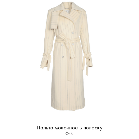
Коричнева сорочка в клітину приталена
Сірий брючний костюм
Liberty_allineed
Liberty_allineed
UAH
4 800
UAH
11 500
Пальто молочное в полоску
Ochi