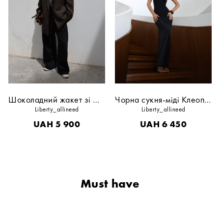
Шоколадний жакет зі шкіряними вставками
Чорна сукня-міді Клеопатра декор
Liberty_allineed
Liberty_allineed
UAH
5 900
UAH
6 450
Must have