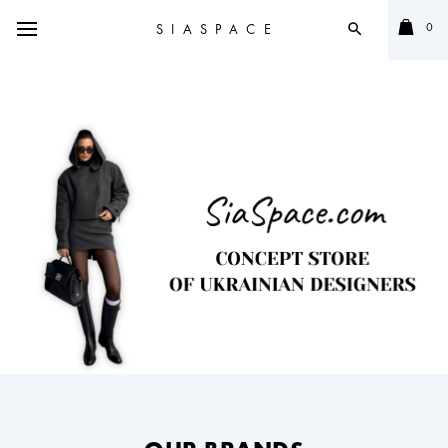
0
SIASPACE
search