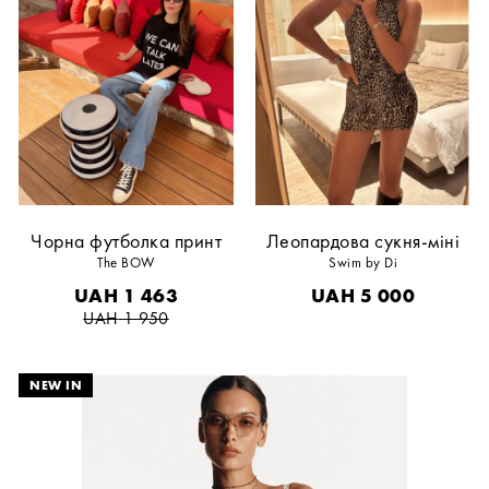
Чорна футболка принт
Леопардова сукня-міні
The BOW
Swim by Di
UAH
1 463
UAH
5 000
UAH
1 950