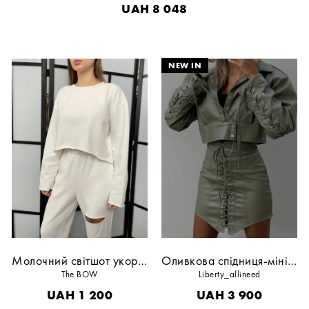
UAH
8 048
Вишнева сорочка в клітину з капюшоном
Бежева сукня-міні з білим мереживом
Liberty_allineed
Liberty_allineed
UAH
4 800
UAH
5 300
Молочний світшот укорочений без флісу
Оливкова спідниця-міні на шнурівці еко-шкіра
The BOW
Liberty_allineed
UAH
1 200
UAH
3 900