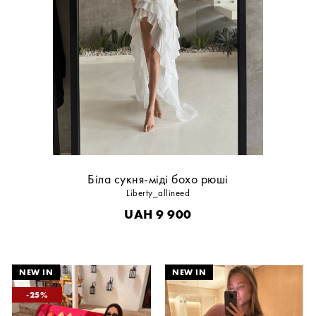
Біла сукня-міді бохо рюші
Liberty_allineed
UAH
9 900
25