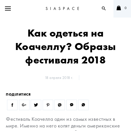
0
SIASPACE
search
Как одеться на
Коачеллу? Образы
фестиваля 2018
18 апреля 2018 г.
ПОДІЛИТИСЯ
Фестиваль Коачелла один из самых известных в
мире. Именно на него копят деньги американские