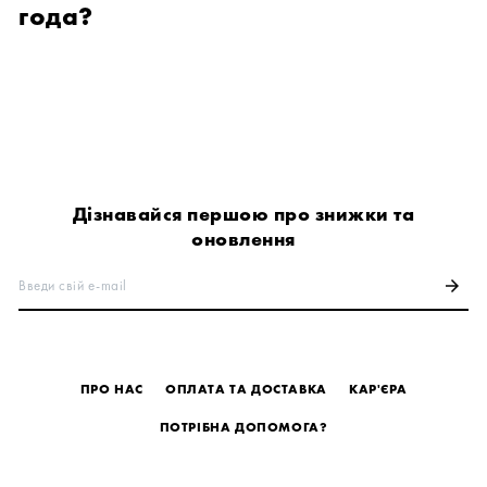
года?
Дізнавайся першою про знижки та
оновлення
Введи свій e-mail
arrow_forward
ПРО НАС
ОПЛАТА ТА ДОСТАВКА
КАР'ЄРА
ПОТРІБНА ДОПОМОГА?