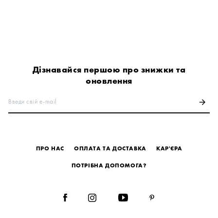
Дізнавайся першою про знижки та
оновлення
Введи свій e-mail
arrow_forward
ПРО НАС
ОПЛАТА ТА ДОСТАВКА
КАР'ЄРА
ПОТРІБНА ДОПОМОГА?