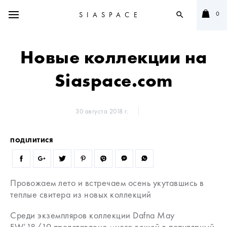
0
SIASPACE
search
Новые коллекции на
Siaspace.com
30 августа 2018 г.
ПОДІЛИТИСЯ
Провожаем лето и встречаем осень укутавшись в
теплые свитера из новых коллекций
Среди экземпляров коллекции Dafna May
FW’18/19 представлено много вещей в популярный