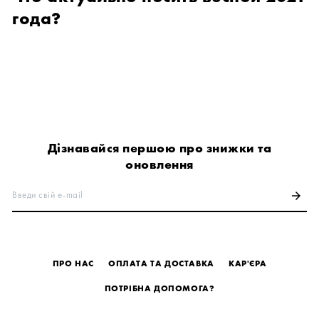
года?
Дізнавайся першою про знижки та
оновлення
Введи свій e-mail
arrow_forward
ПРО НАС
ОПЛАТА ТА ДОСТАВКА
КАР'ЄРА
ПОТРІБНА ДОПОМОГА?