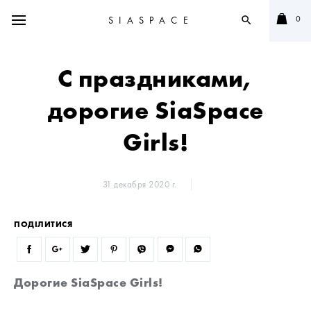
0
SIASPACE
search
С праздниками,
дорогие SiaSpace
Girls!
31 декабря 2020 г.
ПОДІЛИТИСЯ
Дорогие SiaSpace Girls!