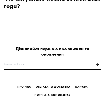
года?
Дізнавайся першою про знижки та
оновлення
Введи свій e-mail
arrow_forward
ПРО НАС
ОПЛАТА ТА ДОСТАВКА
КАР'ЄРА
ПОТРІБНА ДОПОМОГА?