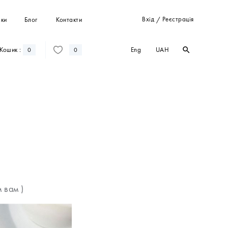
Вхід
Реєстрація
ки
Блог
Контакти
/
Eng
UAH
Кошик :
search
search
0
0
Штани
Костюми
Пальта
Кардигани
Світшоти та худі
 вам )