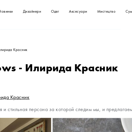
Новинки
Дизайнери
Одяг
Аксесуари
Мистецтво
Сум
Футболки
Сумка
Картини
Сумки
Сукні
Клатчі
Спідниці
Топи
 Илирида Красник
Купальники
Комбінезони
lows - Илирида Красник
Сорочки та блузи
Светри
Куртки, жакети
Шорти
ида Красник
 и стильная персона за которой следим мы, и предлагаем