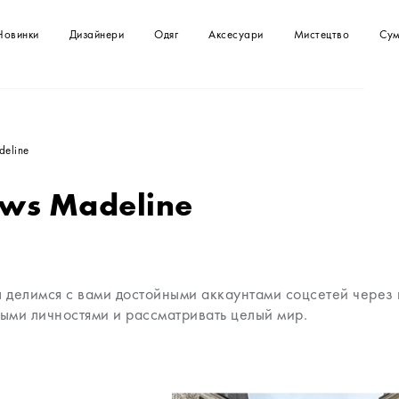
Новинки
Дизайнери
Одяг
Аксесуари
Мистецтво
Сум
Футболки
Сумка
Картини
Сумки
Сукні
Клатчі
Спідниці
Топи
deline
Купальники
Комбінезони
ows Madeline
Сорочки та блузи
Светри
Куртки, жакети
Шорти
ы делимся с вами достойными аккаунтами соцсетей через
выми личностями и рассматривать целый мир.