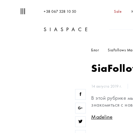
+38 067 328 10 50
Sale
SIASPACE
Блог
SiaFollows Ma
SiaFoll
14 августа 2019 г.
В этой рубрике м
знакомиться с но
Madeline