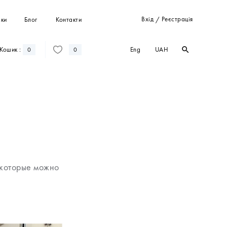
Вхід
Реєстрація
ки
Блог
Контакти
/
Eng
UAH
Кошик :
search
search
0
0
Штани
Костюми
Пальта
Кардигани
Світшоти та худі
 которые можно