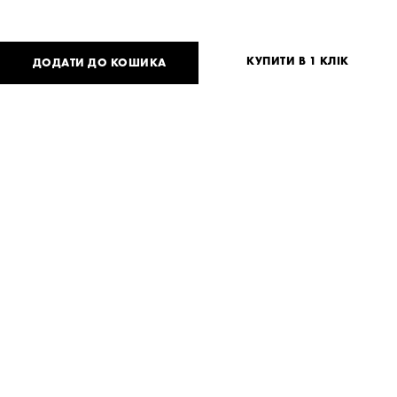
КУПИТИ В 1 КЛІК
ДОДАТИ ДО КОШИКА
950
UAH
або
23
USD
One
size
Потрібна допомога?
Доставка та оплата
ПОДІЛИТИСЯ