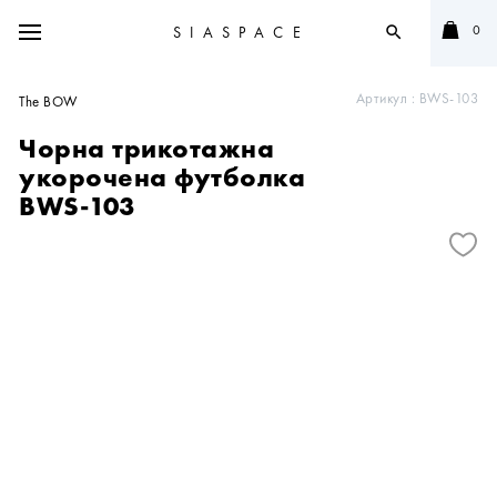
0
SIASPACE
search
Артикул :
BWS-103
The BOW
Чорна трикотажна
укорочена футболка
BWS-103