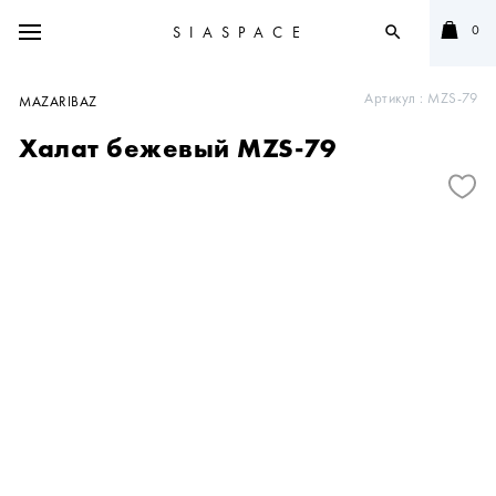
0
SIASPACE
search
Артикул :
MZS-79
MAZARIBAZ
Халат бежевый MZS-79