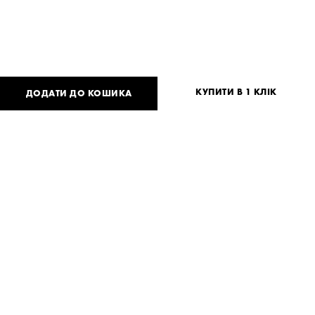
КУПИТИ В 1 КЛІК
ДОДАТИ ДО КОШИКА
8 700
UAH
або
213
USD
Таблиця розмірів
Немає вашого розміру?
XS
S
M
Потрібна допомога?
Доставка та оплата
ПОДІЛИТИСЯ