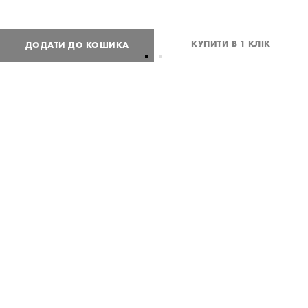
КУПИТИ В 1 КЛІК
ДОДАТИ ДО КОШИКА
2 800
UAH
або
69
USD
Таблиця розмірів
Немає вашого розміру?
XS
S
M
Потрібна допомога?
Доставка та оплата
ПОДІЛИТИСЯ