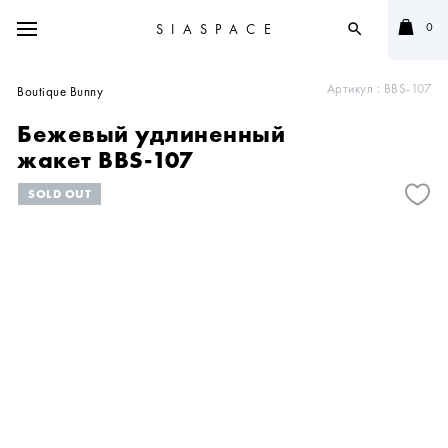
0
SIASPACE
search
Артикул :
BBS-107
Boutique Bunny
Бежевый удлиненный
жакет BBS-107