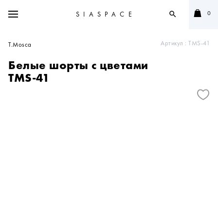
0
SIASPACE
search
Артикул :
TMS-41
T.Mosca
Белые шорты с цветами
TMS-41