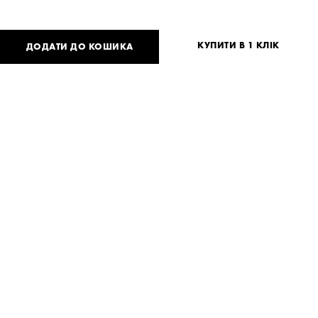
КУПИТИ В 1 КЛІК
ДОДАТИ ДО КОШИКА
1 456
UAH
або
36
USD
Таблиця розмірів
Немає вашого розміру?
S
M
Потрібна допомога?
Доставка та оплата
ПОДІЛИТИСЯ