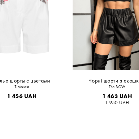
лые шорты с цветами
Чорні шорти з екошк
T.Mosca
The BOW
1 456
UAH
1 463
UAH
1 950
UAH