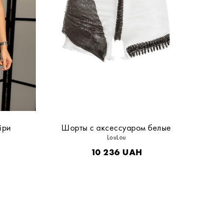
іри
Шорты с аксессуаром белые
LouLou
10 236
UAH