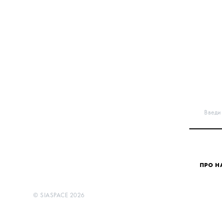
Введи 
ПРО Н
©
SIASPACE
2026