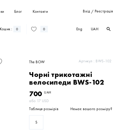
Вхід
Реєстрація
ки
Блог
Контакти
/
Eng
UAH
Кошик :
search
search
0
0
Штани
Костюми
Пальта
Артикул :
BWS-102
The BOW
Кардигани
Чорні трикотажні
Світшоти та худі
велосипеди BWS-102
700
UAH
або
17
USD
Таблиця розмірів
Немає вашого розміру?
S