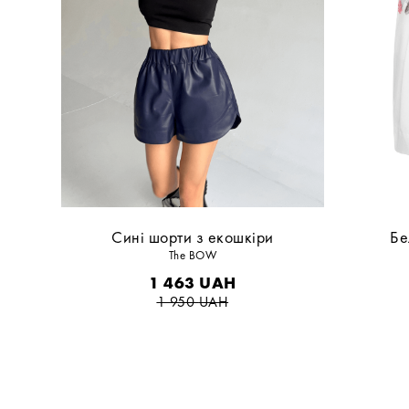
Сині шорти з екошкіри
Бе
The BOW
1 463
UAH
1 950
UAH