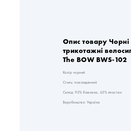
Опис товару Чорні
трикотажні велоси
The BOW BWS-102
Колір чорний

Стиль: повсякденний

Склад: 95% бавовна, 65% еластан

Виробництво: Україна