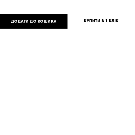
КУПИТИ В 1 КЛІК
ДОДАТИ ДО КОШИКА
4 800
UAH
або
118
USD
One
size
Потрібна допомога?
Доставка та оплата
ПОДІЛИТИСЯ