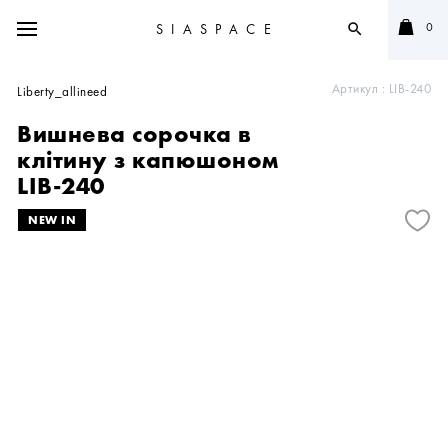
0
SIASPACE
search
Артикул :
LIB-240
Liberty_allineed
Вишнева сорочка в
клітину з капюшоном
LIB-240