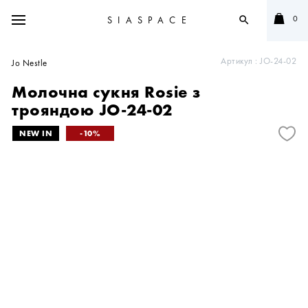
0
SIASPACE
search
Артикул :
JO-24-02
Jo Nestle
Молочна сукня Rosie з
трояндою JO-24-02
10