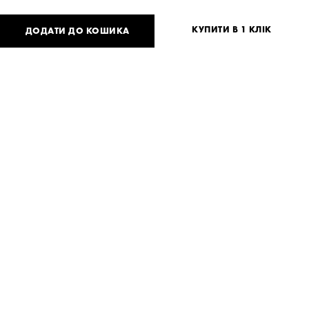
КУПИТИ В 1 КЛІК
ДОДАТИ ДО КОШИКА
2 730
UAH
4 200
UAH
або
67
USD
One
size
Потрібна допомога?
Доставка та оплата
ПОДІЛИТИСЯ