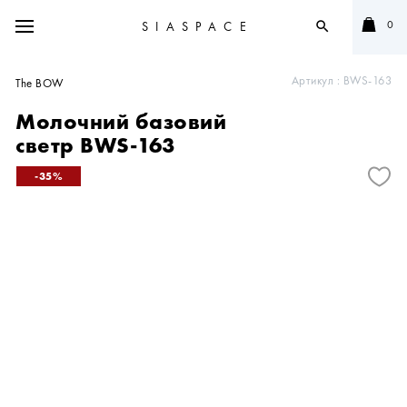
0
SIASPACE
search
Артикул :
BWS-163
The BOW
Молочний базовий
светр BWS-163
35