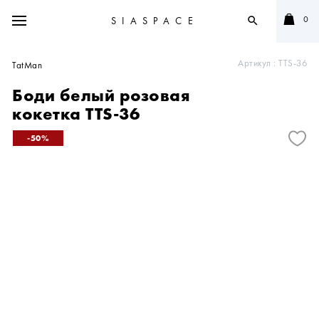
0
SIASPACE
search
Артикул :
TTS-36
TatMan
Боди белый розовая
кокетка TTS-36
50