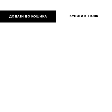
КУПИТИ В 1 КЛІК
ДОДАТИ ДО КОШИКА
1 080
UAH
2 160
UAH
або
26
USD
Таблиця розмірів
Немає вашого розміру?
XS
S
M
Потрібна допомога?
Доставка та оплата
ПОДІЛИТИСЯ