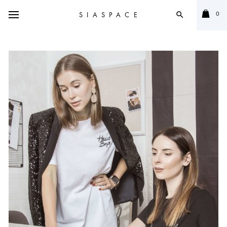
0
SIASPACE
search