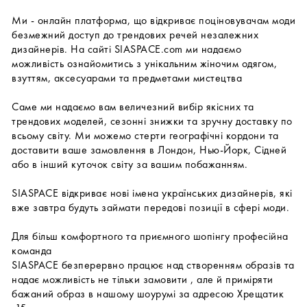
Ми - онлайн платформа, що відкриває поціновувачам моди
безмежний доступ до трендових речей незалежних
дизайнерів. На сайті SIASPACE.com ми надаємо
можливість ознайомитись з унікальним жіночим одягом,
взуттям, аксесуарами та предметами мистецтва
Саме ми надаємо вам величезний вибір якісних та
трендових моделей, сезонні знижки та зручну доставку по
всьому світу. Ми можемо стерти географічні кордони та
доставити ваше замовлення в Лондон, Нью-Йорк, Сідней
або в інший куточок світу за вашим побажанням.
SIASPACE відкриває нові імена українських дизайнерів, які
вже завтра будуть займати передові позиції в сфері моди.
Для більш комфортного та приємного шопінгу професійна
команда
SIASPACE безперервно працює над створенням образів та
надає можливість не тільки замовити , але й приміряти
бажаний образ в нашому шоурумі за адресою Хрещатик