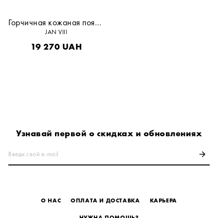
Горчичная кожаная поясная сумка
JAN VIII
19 270
UAH
Узнавай первой о скидках и обновлениях
Введи свой e-mail
arrow_forward
О НАС
ОПЛАТА И ДОСТАВКА
КАРЬЕРА
НУЖНА ПОМОЩЬ?