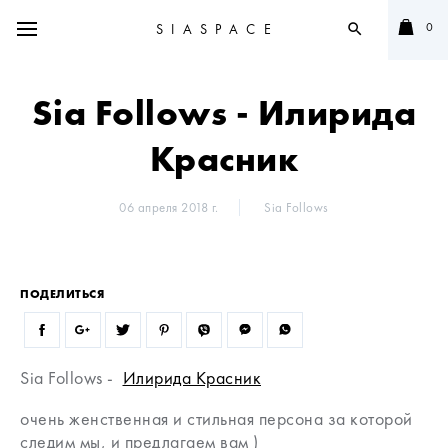
0
SIASPACE
search
Sia Follows - Илирида
Красник
06 апреля 2018 г.
Sia Follows
ПОДЕЛИТЬСЯ
Sia Follows -
Илирида Красник
очень женственная и стильная персона за которой
следим мы, и предлагаем вам )