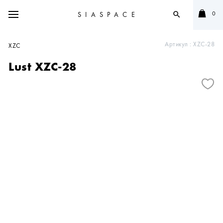
0
SIASPACE
search
Артикул :
XZC-28
XZC
Lust XZC-28