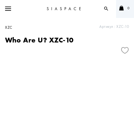
0
SIASPACE
search
Артикул :
XZC-10
XZC
Who Are U? XZC-10