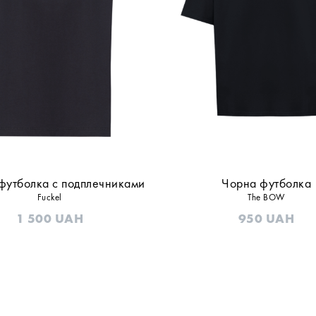
футболка с подплечниками
Чорна футболка
Fuckel
The BOW
1 500
UAH
950
UAH