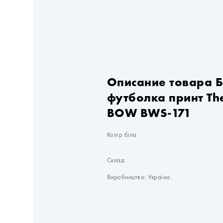
Описание товара Б
футболка принт Th
BOW BWS-171
Колір біла

Склад:

Виробництво: Україна.