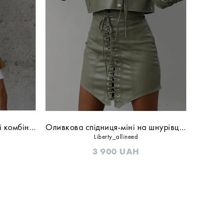
Темно-бежева спідниця-міні комбінована
Оливкова спідниця-міні на шнурівці еко-шкіра
Liberty_allineed
3 900
UAH