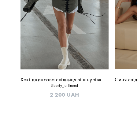
Хакі джинсова спідниця зі шнурівкою
Синя спі
Liberty_allineed
2 200
UAH