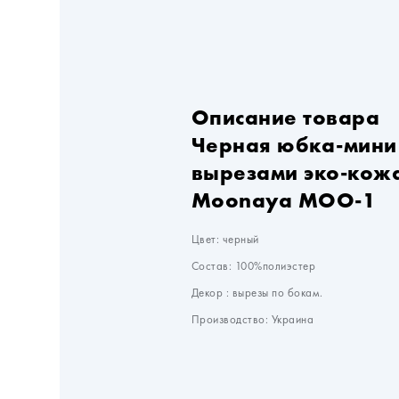
Описание товара
Черная юбка-мини
вырезами эко-кож
Moonaya MOO-1
Цвет: черный
Состав: 100%полиэстер
Декор : вырезы по бокам.
Производство: Украина