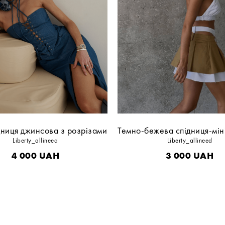
дниця джинсова з розрізами
Liberty_allineed
Liberty_allineed
4 000
UAH
3 000
UAH