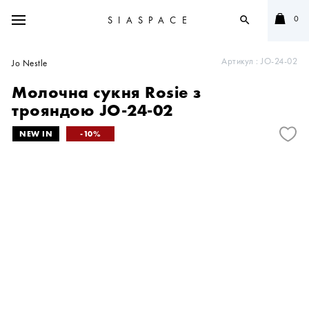
0
SIASPACE
search
Артикул :
JO-24-02
Jo Nestle
Молочна сукня Rosie з
трояндою JO-24-02
10