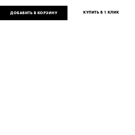
КУПИТЬ В 1 КЛИК
ДОБАВИТЬ В КОРЗИНУ
3 510
UAH
3 900
UAH
или
86
USD
Таблица размеров
Нет вашего размера?
XS
S
M
Нужна помощь?
Доставка и оплата
ПОДЕЛИТЬСЯ