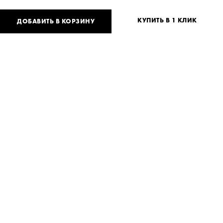
КУПИТЬ В 1 КЛИК
ДОБАВИТЬ В КОРЗИНУ
800
UAH
или
20
USD
Таблица размеров
Нет вашего размера?
XS
S
M
Нужна помощь?
Доставка и оплата
ПОДЕЛИТЬСЯ