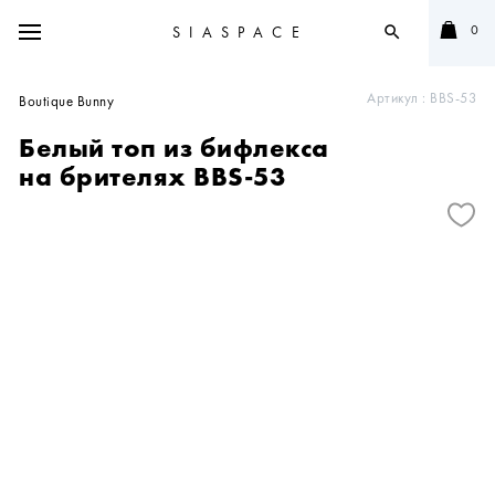
0
SIASPACE
search
Артикул :
BBS-53
Boutique Bunny
Белый топ из бифлекса
на брителях BBS-53