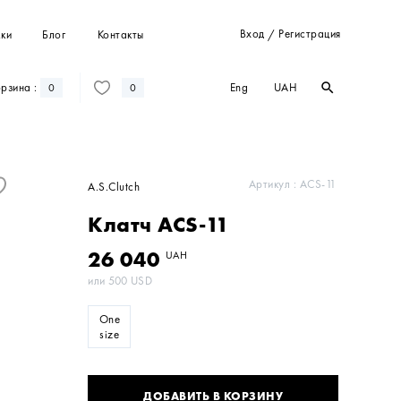
Вход
Регистрация
ки
Блог
Контакты
/
Eng
UAH
рзина :
search
search
0
0
Штани
Костюми
Пальта
Артикул :
ACS-11
A.S.Clutch
Кардигани
Клатч ACS-11
Світшоти та худі
26 040
UAH
или
500
USD
One
size
ДОБАВИТЬ В КОРЗИНУ