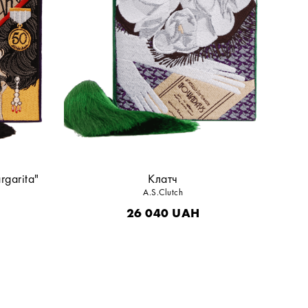
rgarita"
Клатч
A.S.Clutch
26 040
UAH