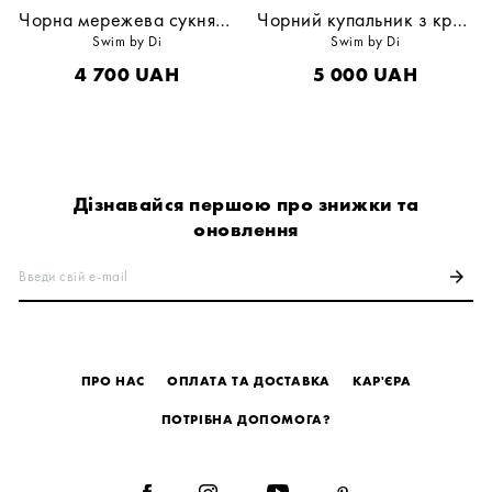
Чорна мережева сукня-міні
Чорний купальник з кристалами
Swim by Di
Swim by Di
4 700
UAH
5 000
UAH
Дізнавайся першою про знижки та
оновлення
Введи свій e-mail
arrow_forward
ПРО НАС
ОПЛАТА ТА ДОСТАВКА
КАР'ЄРА
ПОТРІБНА ДОПОМОГА?