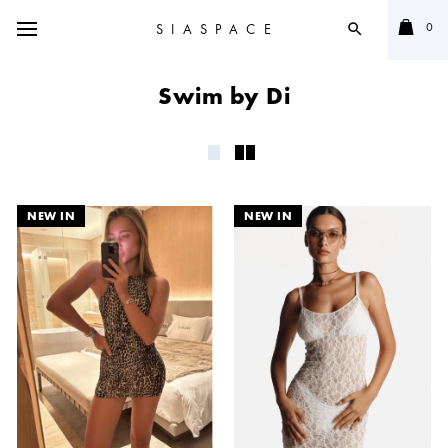
0
SIASPACE
search
Swim by Di