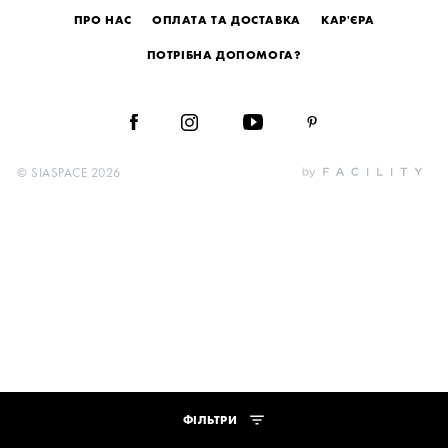
ПРО НАС
ОПЛАТА ТА ДОСТАВКА
КАР'ЄРА
ПОТРІБНА ДОПОМОГА?
© SIASPACE 2026
ФІЛЬТРИ
ЗАСТОСУВАТИ