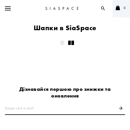
0
SIASPACE
search
Шапки в SiaSpace
Дізнавайся першою про знижки та
оновлення
Введи свій e-mail
arrow_forward