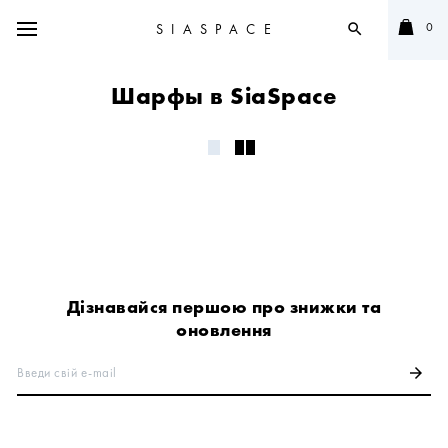
0
SIASPACE
search
Шарфы в SiaSpace
Дізнавайся першою про знижки та
оновлення
Введи свій e-mail
arrow_forward