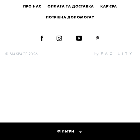
ПРО НАС
ОПЛАТА ТА ДОСТАВКА
КАР'ЄРА
ПОТРІБНА ДОПОМОГА?
© SIASPACE 2026
ФІЛЬТРИ
ЗАСТОСУВАТИ