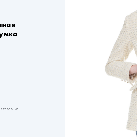
чная
сумка
 отделение,