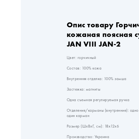
Опис товару Горчи
кожаная поясная 
JAN VIII JAN-2
Цвет: горчичный
Состав: 100% кожа
Внутренняя отделка: 100% замша
Застежка: магниты
Одна съемная регулируемая ручка
Отделения/карманы (внутренние): одно
один карман
Размер (ШхВхГ, см): 18х12х6
Производство: Украина