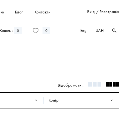
Вхід
Реєстрація
ки
Блог
Контакти
/
Eng
UAH
Кошик :
search
search
0
0
Штани
Костюми
Пальта
Кардигани
Світшоти та худі
Відображати :
Колір