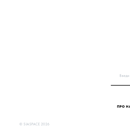
Введи 
ПРО Н
© SIASPACE 2026