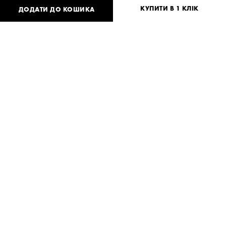
КУПИТИ В 1 КЛІК
ДОДАТИ ДО КОШИКА
33 852
UAH
або
650
USD
One
size
Потрібна допомога?
Доставка та оплата
ПОДІЛИТИСЯ
Опис товару Lust XZC