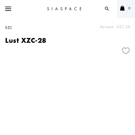
0
SIASPACE
search
Артикул :
XZC-28
XZC
Lust XZC-28