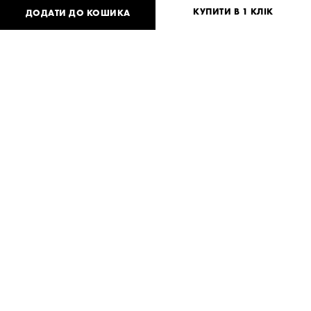
КУПИТИ В 1 КЛІК
ДОДАТИ ДО КОШИКА
23 696
UAH
або
455
USD
One
size
Потрібна допомога?
Доставка та оплата
ПОДІЛИТИСЯ