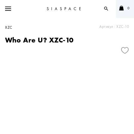
0
SIASPACE
search
Артикул :
XZC-10
XZC
Who Are U? XZC-10