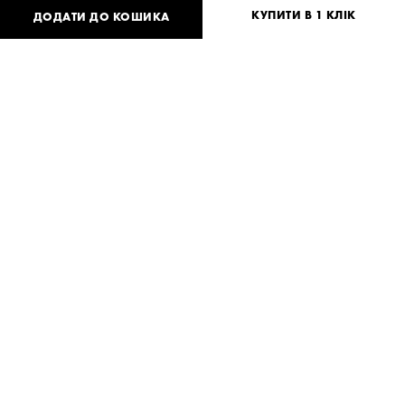
КУПИТИ В 1 КЛІК
ДОДАТИ ДО КОШИКА
39 060
UAH
або
750
USD
One
size
Потрібна допомога?
Доставка та оплата
ПОДІЛИТИСЯ
Опис товару Wisdom