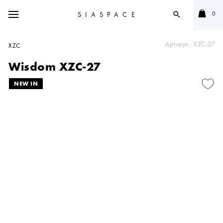
0
SIASPACE
search
Артикул :
XZC-27
XZC
Wisdom XZC-27