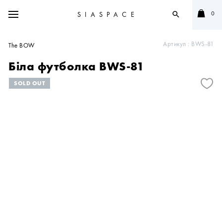
0
SIASPACE
search
Артикул :
BWS-81
The BOW
Біла футболка BWS-81