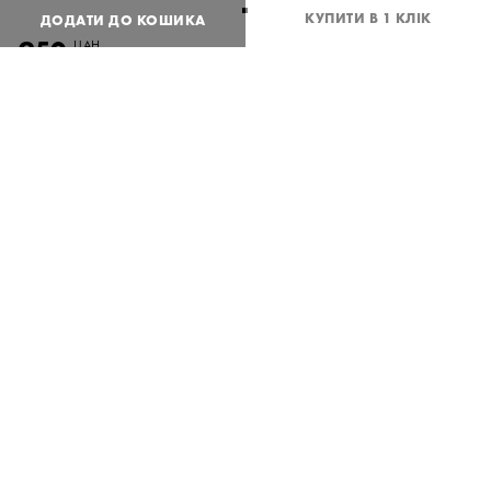
КУПИТИ В 1 КЛІК
ДОДАТИ ДО КОШИКА
950
UAH
або
23
USD
One
size
Потрібна допомога?
Доставка та оплата
ПОДІЛИТИСЯ
Опис товару Біла