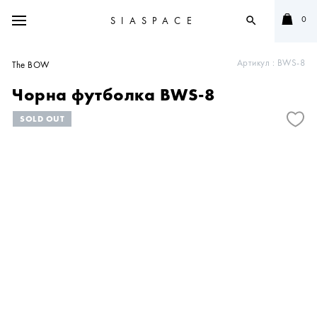
0
SIASPACE
search
Артикул :
BWS-8
The BOW
Чорна футболка BWS-8