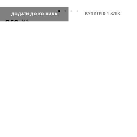
КУПИТИ В 1 КЛІК
ДОДАТИ ДО КОШИКА
950
UAH
або
23
USD
One
size
Потрібна допомога?
Доставка та оплата
ПОДІЛИТИСЯ
Опис товару Чорна