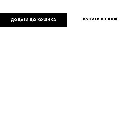
КУПИТИ В 1 КЛІК
ДОДАТИ ДО КОШИКА
5 800
UAH
або
142
USD
Таблиця розмірів
Немає вашого розміру?
S
M
Потрібна допомога?
Доставка та оплата
ПОДІЛИТИСЯ