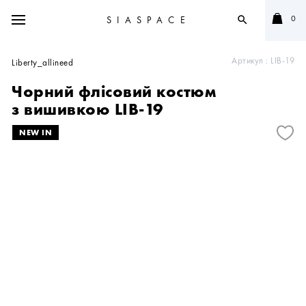
0
SIASPACE
search
Артикул :
LIB-19
Liberty_allineed
Чорний флісовий костюм
з вишивкою LIB-19