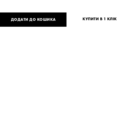
КУПИТИ В 1 КЛІК
ДОДАТИ ДО КОШИКА
5 800
UAH
або
142
USD
Таблиця розмірів
Немає вашого розміру?
S
Потрібна допомога?
Доставка та оплата
ПОДІЛИТИСЯ