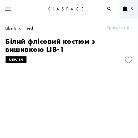
0
SIASPACE
search
Артикул :
LIB-1
Liberty_allineed
Білий флісовий костюм з
вишивкою LIB-1