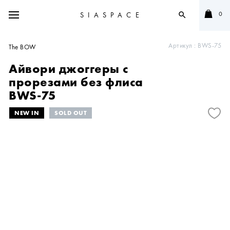
0
SIASPACE
search
Артикул :
BWS-75
The BOW
Айвори джоггеры с
прорезами без флиса
BWS-75