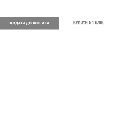
КУПИТИ В 1 КЛІК
ДОДАТИ ДО КОШИКА
1 600
UAH
або
39
USD
One
size
Потрібна допомога?
Доставка та оплата
ПОДІЛИТИСЯ