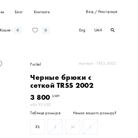
Вхід
Реєстрація
ки
Блог
Контакти
/
Eng
UAH
Кошик :
search
search
0
0
Штани
Костюми
Пальта
Артикул :
TRSS 2002
Fuckel
Кардигани
Черные брюки с
Світшоти та худі
сеткой TRSS 2002
3 800
UAH
або
93
USD
Таблиця розмірів
Немає вашого розміру?
XS
S
M
L