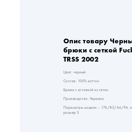
Опис товару Черн
брюки с сеткой Fuc
TRSS 2002
Цвет: черный
Состав: 100% коттон
Брюки с вставкой из сетки.
Производство: Украина
Параметры модели – 176/83/64/94, н
размер S