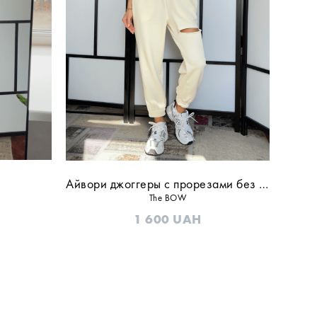
Айвори джоггеры с прорезами без флиса
The BOW
1 600
UAH