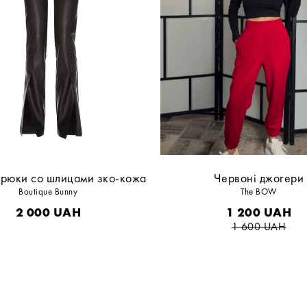
рюки со шлицами зко-кожа
Червоні джогери
Boutique Bunny
The BOW
2 000
UAH
1 200
UAH
1 600
UAH