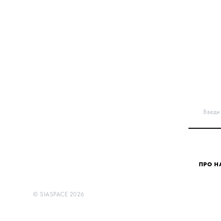
Введи 
ПРО Н
©
SIASPACE
2026