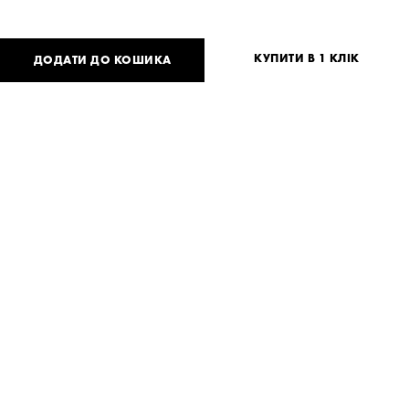
КУПИТИ В 1 КЛІК
ДОДАТИ ДО КОШИКА
2 700
UAH
або
66
USD
Таблиця розмірів
Немає вашого розміру?
S
M
Потрібна допомога?
Доставка та оплата
ПОДІЛИТИСЯ