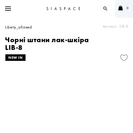
0
SIASPACE
search
Артикул :
LIB-8
Liberty_allineed
Чорні штани лак-шкіра
LIB-8