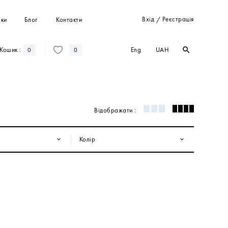
Вхід
Реєстрація
ки
Блог
Контакти
/
Eng
UAH
Кошик :
search
search
0
0
Штани
Костюми
Пальта
Відображати :
Кардигани
Світшоти та худі
Колір