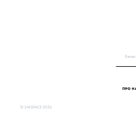
Введи 
ПРО Н
© SIASPACE 2026