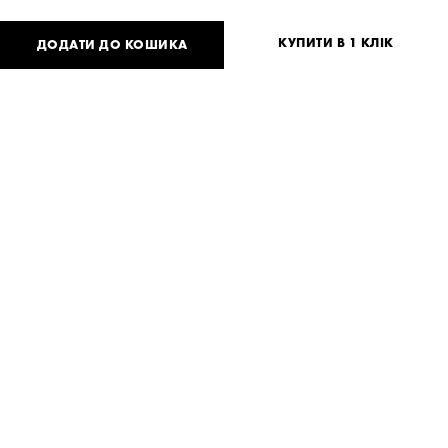
КУПИТИ В 1 КЛІК
ДОДАТИ ДО КОШИКА
2 441
UAH
або
60
USD
One
size
Потрібна допомога?
Доставка та оплата
ПОДІЛИТИСЯ