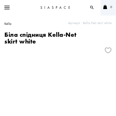
0
SIASPACE
search
Артикул :
Kella-Net skirt white
Kella
Біла спідниця Kella-Net
skirt white