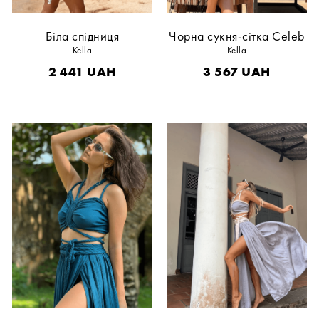
Біла спідниця
Чорна сукня-сітка Celeb
Kella
Kella
2 441
UAH
3 567
UAH