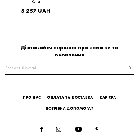
Kella
5 257
UAH
Дізнавайся першою про знижки та
оновлення
Введи свій e-mail
arrow_forward
ПРО НАС
ОПЛАТА ТА ДОСТАВКА
КАР'ЄРА
ПОТРІБНА ДОПОМОГА?