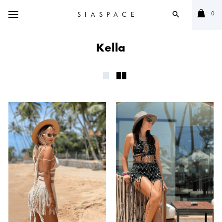
0
SIASPACE
search
Kella