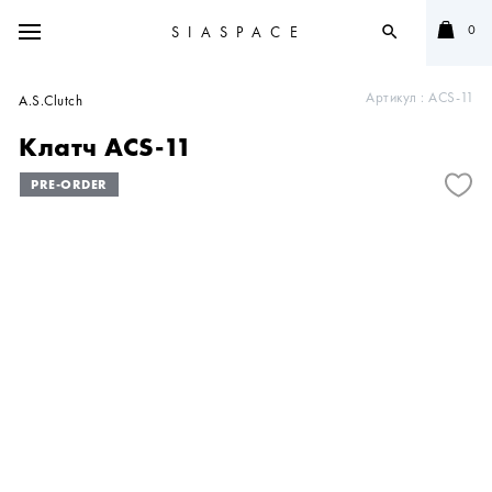
0
SIASPACE
search
Артикул :
ACS-11
A.S.Clutch
Клатч ACS-11