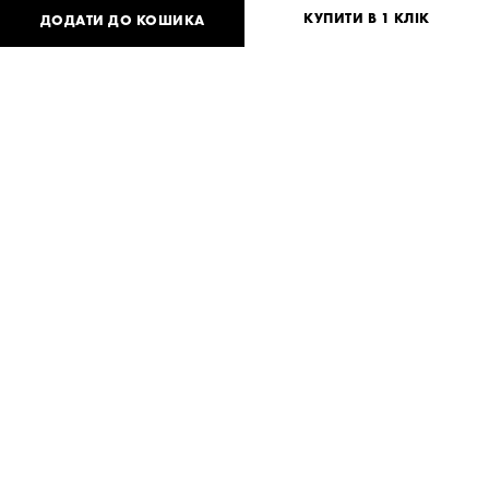
КУПИТИ В 1 КЛІК
ДОДАТИ ДО КОШИКА
26 040
UAH
або
500
USD
One
size
Потрібна допомога?
Доставка та оплата
ПОДІЛИТИСЯ