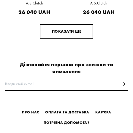
A.S.Clutch
A.S.Clutch
26 040
UAH
26 040
UAH
ПОКАЗАТИ ЩЕ
Дізнавайся першою про знижки та
оновлення
Введи свій e-mail
arrow_forward
ПРО НАС
ОПЛАТА ТА ДОСТАВКА
КАР'ЄРА
ПОТРІБНА ДОПОМОГА?