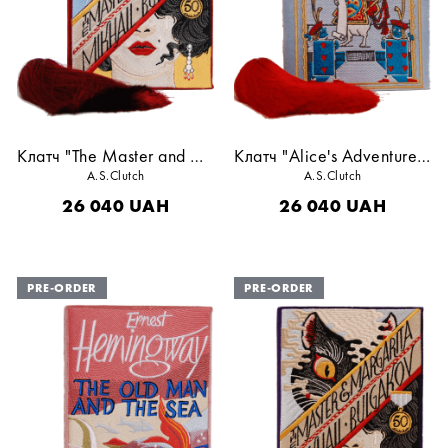
Клатч "The Master and Margarita"
Клатч "Alice's Adventures in Wonderland"
A.S.Clutch
A.S.Clutch
26 040
UAH
26 040
UAH