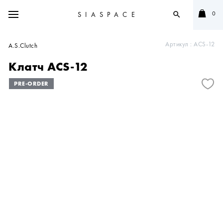
0
SIASPACE
search
Артикул :
ACS-12
A.S.Clutch
Клатч ACS-12