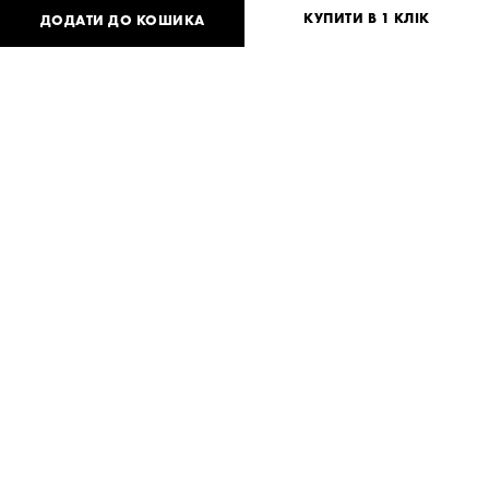
КУПИТИ В 1 КЛІК
ДОДАТИ ДО КОШИКА
26 040
UAH
або
500
USD
One
size
Потрібна допомога?
Доставка та оплата
ПОДІЛИТИСЯ